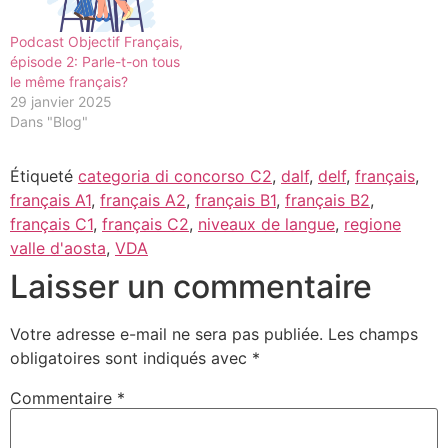
Podcast Objectif Français,
épisode 2: Parle-t-on tous
le même français?
29 janvier 2025
Dans "Blog"
Étiqueté
categoria di concorso C2
,
dalf
,
delf
,
français
,
français A1
,
français A2
,
français B1
,
français B2
,
français C1
,
français C2
,
niveaux de langue
,
regione
valle d'aosta
,
VDA
Laisser un commentaire
Votre adresse e-mail ne sera pas publiée.
Les champs
obligatoires sont indiqués avec
*
Commentaire
*