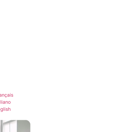
ançais
aliano
glish