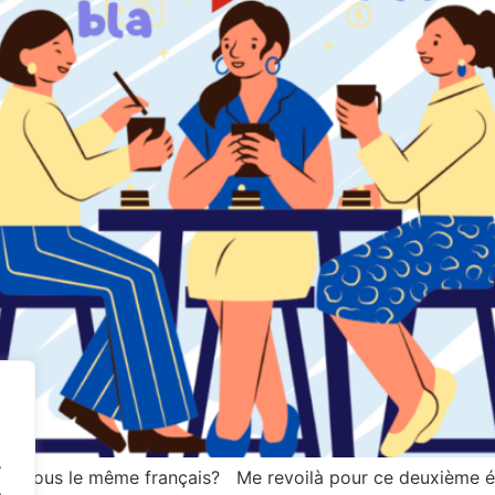
.
t-on tous le même français? Me revoilà pour ce deuxième é
.