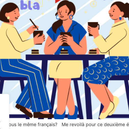
.
t-on tous le même français? Me revoilà pour ce deuxième é
.